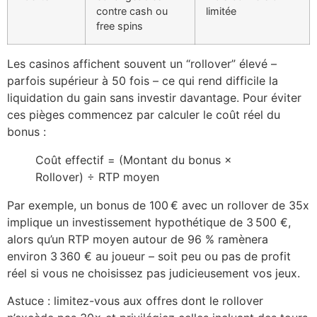
contre cash ou
limitée
free spins
Les casinos affichent souvent un “rollover” élevé –
parfois supérieur à 50 fois – ce qui rend difficile la
liquidation du gain sans investir davantage. Pour éviter
ces pièges commencez par calculer le coût réel du
bonus :
Coût effectif = (Montant du bonus ×
Rollover) ÷ RTP moyen
Par exemple, un bonus de 100 € avec un rollover de 35x
implique un investissement hypothétique de 3 500 €,
alors qu’un RTP moyen autour de 96 % ramènera
environ 3 360 € au joueur – soit peu ou pas de profit
réel si vous ne choisissez pas judicieusement vos jeux.
Astuce : limitez-vous aux offres dont le rollover