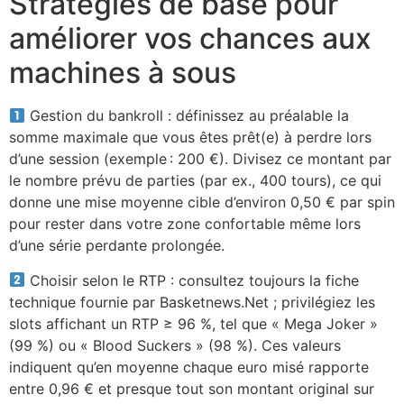
Stratégies de base pour
améliorer vos chances aux
machines à sous
Gestion du bankroll : définissez au préalable la
somme maximale que vous êtes prêt(e) à perdre lors
d’une session (exemple : 200 €). Divisez ce montant par
le nombre prévu de parties (par ex., 400 tours), ce qui
donne une mise moyenne cible d’environ 0,50 € par spin
pour rester dans votre zone confortable même lors
d’une série perdante prolongée.
Choisir selon le RTP : consultez toujours la fiche
technique fournie par Basketnews.Net ; privilégiez les
slots affichant un RTP ≥ 96 %, tel que « Mega Joker »
(99 %) ou « Blood Suckers » (98 %). Ces valeurs
indiquent qu’en moyenne chaque euro misé rapporte
entre 0,96 € et presque tout son montant original sur