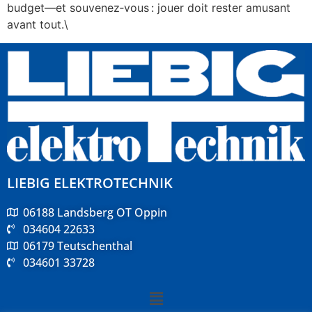
budget—et souvenez‑vous : jouer doit rester amusant
avant tout.\
LIEBIG ELEKTROTECHNIK
06188 Landsberg OT Oppin
034604 22633
06179 Teutschenthal
034601 33728