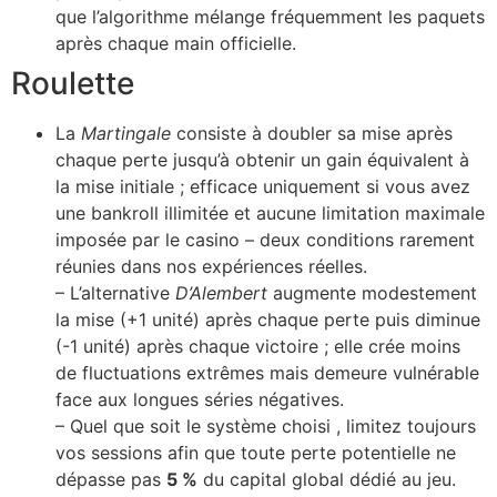
que l’algorithme mélange fréquemment les paquets
après chaque main officielle.
Roulette
La
Martingale
consiste à doubler sa mise après
chaque perte jusqu’à obtenir un gain équivalent à
la mise initiale ; efficace uniquement si vous avez
une bankroll illimitée et aucune limitation maximale
imposée par le casino – deux conditions rarement
réunies dans nos expériences réelles.
– L’alternative
D’Alembert
augmente modestement
la mise (+1 unité) après chaque perte puis diminue
(-1 unité) après chaque victoire ; elle crée moins
de fluctuations extrêmes mais demeure vulnérable
face aux longues séries négatives.
– Quel que soit le système choisi , limitez toujours
vos sessions afin que toute perte potentielle ne
dépasse pas
5 %
du capital global dédié au jeu.