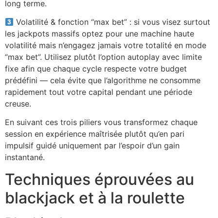
long terme.
Volatilité & fonction “max bet” : si vous visez surtout
les jackpots massifs optez pour une machine haute
volatilité mais n’engagez jamais votre totalité en mode
“max bet”. Utilisez plutôt l’option autoplay avec limite
fixe afin que chaque cycle respecte votre budget
prédéfini — cela évite que l’algorithme ne consomme
rapidement tout votre capital pendant une période
creuse.
En suivant ces trois piliers vous transformez chaque
session en expérience maîtrisée plutôt qu’en pari
impulsif guidé uniquement par l’espoir d’un gain
instantané.
Techniques éprouvées au
blackjack et à la roulette