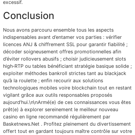
excessif.
Conclusion
Nous avons parcouru ensemble tous les aspects
indispensables avant d’entamer vos parties : vérifier
licences ANJ & chiffrement SSL pour garantir fiabilité ;
décoder soigneusement offres promotionnelles afin
d’éviter rollovers abusifs ; choisir judicieusement slots
high‑RTP ou tables bénéficiant stratégie basique solide ;
exploiter méthodes bankroll strictes tant au blackjack
qu’à la roulette ; enfin recourir aux solutions
technologiques mobiles voire blockchain tout en restant
vigilant grâce aux outils responsables proposés
aujourd’hui.\n\nArmé(e) de ces connaissances vous êtes
prêt(e) à explorer sereinement le meilleur nouveau
casino en ligne recommandé régulièrement par
Basketnews.Net . Profitez pleinement du divertissement
offert tout en gardant toujours maître contrôle sur votre