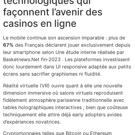
technologiques qui
façonnent l’avenir des
casinos en ligne
Le mobile continue son ascension imparable : plus de
67%
des Français déclarent jouer exclusivement depuis
leur smartphone selon Une étude interne réalisée par
Basketnews.Net fin‑2023 . Les plateformes investissent
donc lourdement dans UI responsive adaptée aux petits
écrans sans sacrifier graphismes ni fluidité.
Réalité virtuelle (VR) ouvre quant à elle une nouvelle
dimension immersive où salons virtuels reproduisent
fidèlement atmosphère parisienne traditionnelle avec
tables holographiques interactives ; bien que coûteuse
techniquement elle attire déjà early adopters avides
d’expériences novatrices.
Cryptomonnaies telles que Bitcoin ou Ethereum