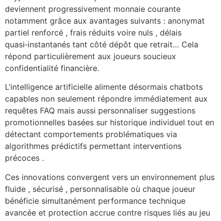
deviennent progressivement monnaie courante
notamment grâce aux avantages suivants : anonymat
partiel renforcé , frais réduits voire nuls , délais
quasi‑instantanés tant côté dépôt que retrait… Cela
répond particulièrement aux joueurs soucieux
confidentialité financière.
L’intelligence artificielle alimente désormais chatbots
capables non seulement répondre immédiatement aux
requêtes FAQ mais aussi personnaliser suggestions
promotionnelles basées sur historique individuel tout en
détectant comportements problématiques via
algorithmes prédictifs permettant interventions
précoces .
Ces innovations convergent vers un environnement plus
fluide , sécurisé , personnalisable où chaque joueur
bénéficie simultanément performance technique
avancée et protection accrue contre risques liés au jeu