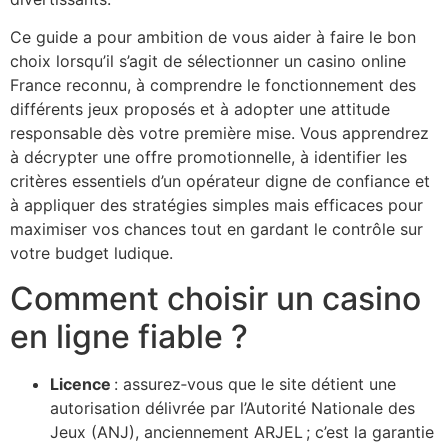
Ce guide a pour ambition de vous aider à faire le bon
choix lorsqu’il s’agit de sélectionner un casino online
France reconnu, à comprendre le fonctionnement des
différents jeux proposés et à adopter une attitude
responsable dès votre première mise. Vous apprendrez
à décrypter une offre promotionnelle, à identifier les
critères essentiels d’un opérateur digne de confiance et
à appliquer des stratégies simples mais efficaces pour
maximiser vos chances tout en gardant le contrôle sur
votre budget ludique.
Comment choisir un casino
en ligne fiable ?
Licence
: assurez‑vous que le site détient une
autorisation délivrée par l’Autorité Nationale des
Jeux (ANJ), anciennement ARJEL ; c’est la garantie