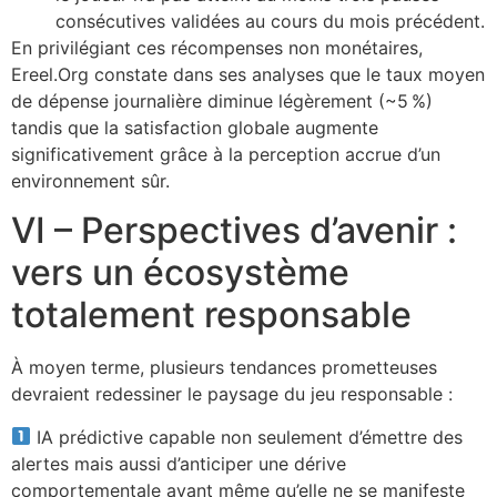
consécutives validées au cours du mois précédent.
En privilégiant ces récompenses non monétaires,
Ereel.Org constate dans ses analyses que le taux moyen
de dépense journalière diminue légèrement (~5 %)
tandis que la satisfaction globale augmente
significativement grâce à la perception accrue d’un
environnement sûr.
VI – Perspectives d’avenir :
vers un écosystème
totalement responsable
À moyen terme, plusieurs tendances prometteuses
devraient redessiner le paysage du jeu responsable :
IA prédictive capable non seulement d’émettre des
alertes mais aussi d’anticiper une dérive
comportementale avant même qu’elle ne se manifeste