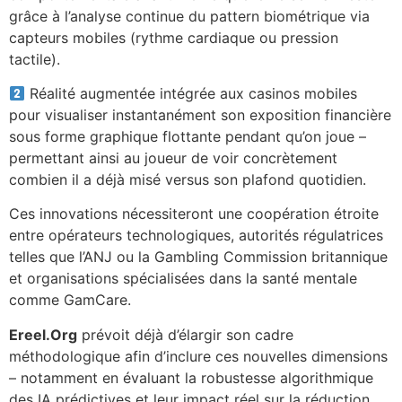
grâce à l’analyse continue du pattern biométrique via
capteurs mobiles (rythme cardiaque ou pression
tactile).
Réalité augmentée intégrée aux casinos mobiles
pour visualiser instantanément son exposition financière
sous forme graphique flottante pendant qu’on joue –
permettant ainsi au joueur de voir concrètement
combien il a déjà misé versus son plafond quotidien.
Ces innovations nécessiteront une coopération étroite
entre opérateurs technologiques, autorités régulatrices
telles que l’ANJ ou la Gambling Commission britannique
et organisations spécialisées dans la santé mentale
comme GamCare.
Ereel.Org
prévoit déjà d’élargir son cadre
méthodologique afin d’inclure ces nouvelles dimensions
– notamment en évaluant la robustesse algorithmique
des IA prédictives et leur impact réel sur la réduction