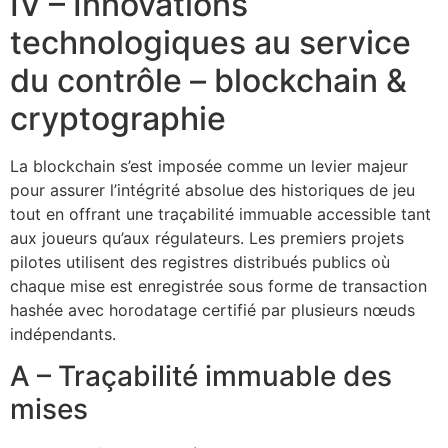
IV – Innovations
technologiques au service
du contrôle – blockchain &
cryptographie
La blockchain s’est imposée comme un levier majeur
pour assurer l’intégrité absolue des historiques de jeu
tout en offrant une traçabilité immuable accessible tant
aux joueurs qu’aux régulateurs. Les premiers projets
pilotes utilisent des registres distribués publics où
chaque mise est enregistrée sous forme de transaction
hashée avec horodatage certifié par plusieurs nœuds
indépendants.
A – Traçabilité immuable des
mises