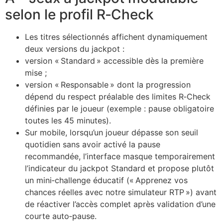
selon le profil R‑Check
Les titres sélectionnés affichent dynamiquement
deux versions du jackpot :
version « Standard » accessible dès la première
mise ;
version « Responsable » dont la progression
dépend du respect préalable des limites R‑Check
définies par le joueur (exemple : pause obligatoire
toutes les 45 minutes).
Sur mobile, lorsqu’un joueur dépasse son seuil
quotidien sans avoir activé la pause
recommandée, l’interface masque temporairement
l’indicateur du jackpot Standard et propose plutôt
un mini‑challenge éducatif (« Apprenez vos
chances réelles avec notre simulateur RTP ») avant
de réactiver l’accès complet après validation d’une
courte auto‑pause.