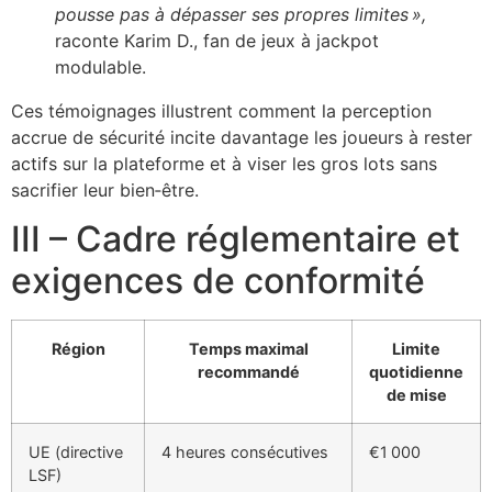
pousse pas à dépasser ses propres limites »,
raconte Karim D., fan de jeux à jackpot
modulable.
Ces témoignages illustrent comment la perception
accrue de sécurité incite davantage les joueurs à rester
actifs sur la plateforme et à viser les gros lots sans
sacrifier leur bien‑être.
III – Cadre réglementaire et
exigences de conformité
Région
Temps maximal
Limite
recommandé
quotidienne
de mise
UE (directive
4 heures consécutives
€1 000
LSF)