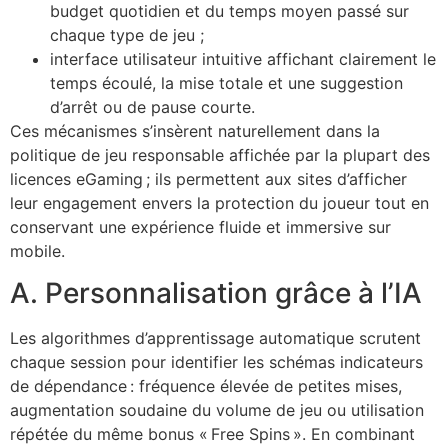
budget quotidien et du temps moyen passé sur
chaque type de jeu ;
interface utilisateur intuitive affichant clairement le
temps écoulé, la mise totale et une suggestion
d’arrêt ou de pause courte.
Ces mécanismes s’insèrent naturellement dans la
politique de jeu responsable affichée par la plupart des
licences eGaming ; ils permettent aux sites d’afficher
leur engagement envers la protection du joueur tout en
conservant une expérience fluide et immersive sur
mobile.
A. Personnalisation grâce à l’IA
Les algorithmes d’apprentissage automatique scrutent
chaque session pour identifier les schémas indicateurs
de dépendance : fréquence élevée de petites mises,
augmentation soudaine du volume de jeu ou utilisation
répétée du même bonus « Free Spins ». En combinant