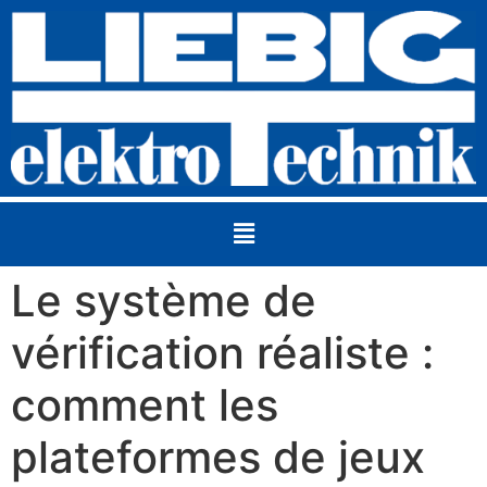
Le système de
vérification réaliste :
comment les
plateformes de jeux