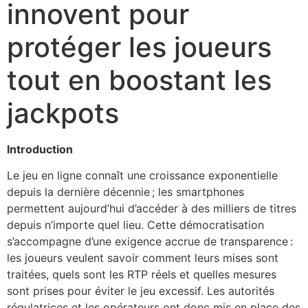
innovent pour
protéger les joueurs
tout en boostant les
jackpots
Introduction
Le jeu en ligne connaît une croissance exponentielle
depuis la dernière décennie ; les smartphones
permettent aujourd’hui d’accéder à des milliers de titres
depuis n’importe quel lieu. Cette démocratisation
s’accompagne d’une exigence accrue de transparence :
les joueurs veulent savoir comment leurs mises sont
traitées, quels sont les RTP réels et quelles mesures
sont prises pour éviter le jeu excessif. Les autorités
régulatrices et les opérateurs ont donc mis en place des