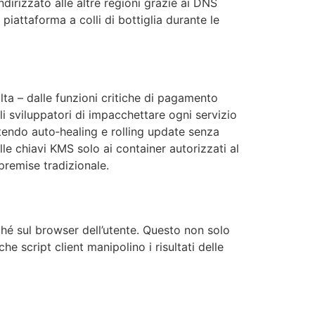
ndirizzato alle altre regioni grazie ai DNS
piattaforma a colli di bottiglia durante le
alta – dalle funzioni critiche di pagamento
 sviluppatori di impacchettare ogni servizio
ntendo auto‑healing e rolling update senza
alle chiavi KMS solo ai container autorizzati al
premise tradizionale.
ché sul browser dell’utente. Questo non solo
e script client manipolino i risultati delle