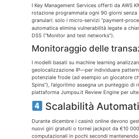
I Key Management Services offerti da AWS K
rotazione programmata ogni 90 giorni senza d
granulari: solo i micro‑servizi “payment‐pro
automatica elimina vulnerabilità legate a chi
DSS (“Monitor and test networks”).
Monitoraggio delle transa
I modelli basati su machine learning analizza
geolocalizzazione IP—per individuare pattern
potenziale frode (ad esempio un giocatore che
Spins”), l’algoritmo assegna un punteggio di 
piattaforma Jumpsu.it Review Engine per ulteri
Scalabilità Automati
Durante dicembre i casinò online devono gest
nuovi giri gratuiti o tornei jackpot da €10 000
computazionali in pochi secondi mantenendo 