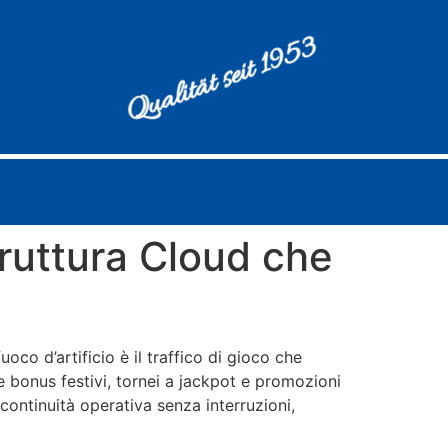
Qualität seit 1953
struttura Cloud che
oco d’artificio è il traffico di gioco che
e bonus festivi, tornei a jackpot e promozioni
continuità operativa senza interruzioni,