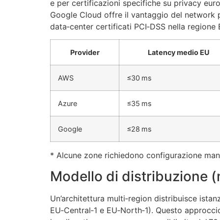
e per certificazioni specifiche su privacy eu
Google Cloud offre il vantaggio del network pri
data‑center certificati PCI‑DSS nella regione
Provider
Latency medio EU
AWS
≤30 ms
Azure
≤35 ms
Google
≤28 ms
* Alcune zone richiedono configurazione man
Modello di distribuzione (
Un’architettura multi‑region distribuisce ista
EU‑Central‑1 e EU‑North‑1). Questo approccio