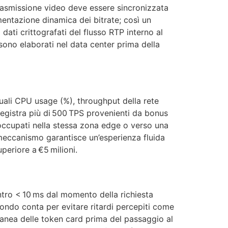
rasmissione video deve essere sincronizzata
ntazione dinamica dei bitrate; così un
ati crittografati del flusso RTP interno al
 sono elaborati nel data center prima della
ali CPU usage (%), throughput della rete
egistra più di 500 TPS provenienti da bonus
occupati nella stessa zona edge o verso una
meccanismo garantisce un’esperienza fluida
periore a €5 milioni.
entro < 10 ms dal momento della richiesta
condo conta per evitare ritardi percepiti come
ranea delle token card prima del passaggio al