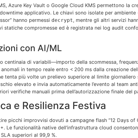
MS, Azure Key Vault o Google Cloud KMS permettono la cre
owntime applicativo. Le chiavi sono isolate per ambiente 
cessor” hanno permessi
, mentre gli altri servizi ha
decrypt
avi statiche compromesse ed è registrata nei log audit confo
zioni con AI/ML
no centinaia di variabili—importo della scommessa, frequenz
 anomali in tempo reale entro < 200 ms dalla creazione del
 tenta più volte un prelievo superiore al limite giornalier
rischio elevato e invia automaticamente l’evento al team an
ori verifiche manuali prima dell’autorizzazione finale del p
ca e Resilienza Festiva
ire picchi improvvisi dovuti a campagne flash “12 Days of
+. Le funzionalità native dell’infrastruttura cloud consenton
SLA superiori al 99,9 %.