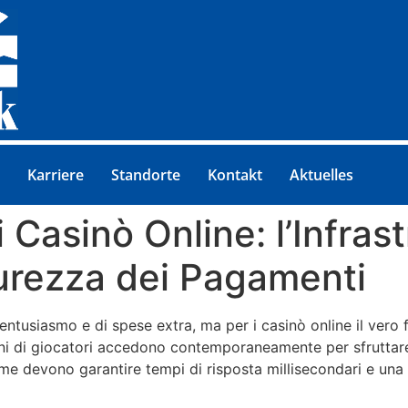
Karriere
Standorte
Kontakt
Aktuelles
i Casinò Online: l’Infra
curezza dei Pagamenti
entusiasmo e di spese extra, ma per i casinò online il vero fu
lioni di giocatori accedono contemporaneamente per sfruttar
orme devono garantire tempi di risposta millisecondari e una 