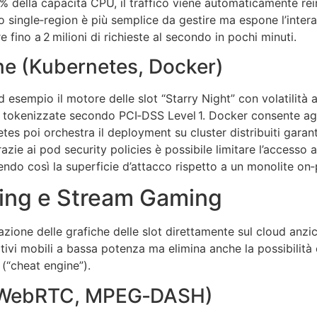
0 % della capacità CPU, il traffico viene automaticamente rei
 single‑region è più semplice da gestire ma espone l’intera 
ino a 2 milioni di richieste al secondo in pochi minuti.
ne (Kubernetes, Docker)
ad esempio il motore delle slot “Starry Night” con volatilità 
 tokenizzate secondo PCI‑DSS Level 1. Docker consente agli
tes poi orchestra il deployment su cluster distribuiti gara
razie ai pod security policies è possibile limitare l’accesso 
cendo così la superficie d’attacco rispetto a un monolite on‑
ing e Stream Gaming
azione delle grafiche delle slot direttamente sul cloud anzi
ivi mobili a bassa potenza ma elimina anche la possibilità ch
 (“cheat engine”).
g (WebRTC, MPEG‑DASH)