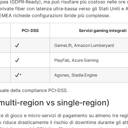
ropea (GDPR‑Ready), ma può risultare più costoso nelle ore
vate fiber con latenza ultra‑bassa verso gli Stati Uniti e As
 EMEA richiede configurazioni ibride più complesse.
PCI‑DSS
Servizi gaming integrati
GameLift, Amazon Lumberyard
PlayFab, Azure Gaming
*
Agones, Stadia Engine
uale della compliance PCI‑DSS.
multi‑region vs single‑region)
nze di gioco e micro‑servizi di pagamento su almeno tre reg
 riduce drasticamente il rischio di downtime durante gli at