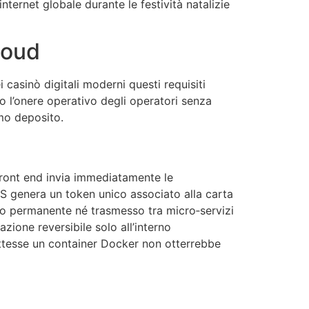
nternet globale durante le festività natalizie
loud
 casinò digitali moderni questi requisiti
no l’onere operativo degli operatori senza
mo deposito.
 front end invia immediatamente le
MS genera un token unico associato alla carta
co permanente né trasmesso tra micro‑servizi
ione reversibile solo all’interno
ttesse un container Docker non otterrebbe