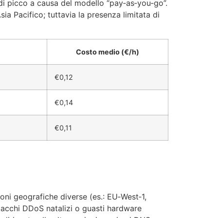
 di picco a causa del modello “pay‑as‑you‑go”.
ia Pacifico; tuttavia la presenza limitata di
Costo medio (€/h)
€0,12
€0,14
€0,11
ioni geografiche diverse (es.: EU‑West‑1,
tacchi DDoS natalizi o guasti hardware