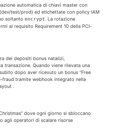
azione automatica di chiavi master con
(dev/test/prod) ed etichettate con policy IAM
nno soltanto
. La rotazione
encrypt
rmi al requisito Requirement 10 della PCI‐
a dei depositi bonus natalizi,
la transazione. Quando viene rilevata una
o subito dopo aver ricevuto un bonus “Free
ti‐fraud tramite webhook integrato nella
ayout .
 Christmas” dove ogni giorno si sbloccano
o agli operatori di scalare risorse