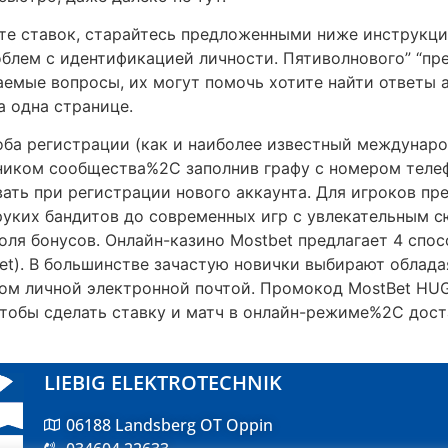
йте ставок, старайтесь предложенными ниже инструкц
блем с идентификацией личности. Пятиволнового” “пр
аемые вопросы, их могут помочь хотите найти ответы 
а одна странице.
оба регистрации (как и наиболее известный междунаро
ником сообщества%2C заполнив графу с номером телеф
ть при регистрации нового аккаунта. Для игроков п
руких бандитов до современных игр с увлекательным с
оля бонусов. Онлайн-казино Mostbet предлагает 4 спос
t). В большинстве зачастую новички выбирают облад
ом личной электронной почтой. Промокод MostBet HU
тобы сделать ставку и матч в онлайн-режиме%2C дост
LIEBIG ELEKTROTECHNIK
06188 Landsberg OT Oppin