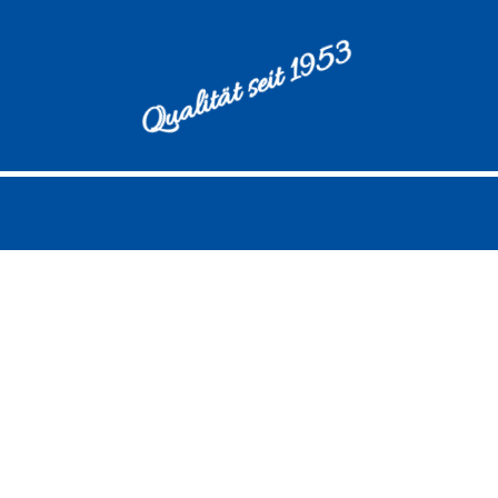
Qualität seit 1953