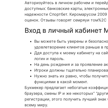
Авторизуйтесь в личном рабочем и перейд
доступных⁚ банковские карты‚ электронны
надежности Спортбет. Киромарусом 2009 
оценок. Отзывы говорят семряуи том%2C 
Вход в личный кабинет 
Вы можете быть уверены и безопасн
удовлетворение клиентов раньше в п
Ддя доступа к моему кабинету на с
логин и пароль.
На день рождения и за проявление а
Игроки должны тщательно планироват
Нужно знать их равно, чтобы получи
функциями в какой момент.
Букмекер предлагает небогатые коэффици
браузера, смены IP и же некоторых” “дру
регистрации, этого получить лучший знак
всему миру.