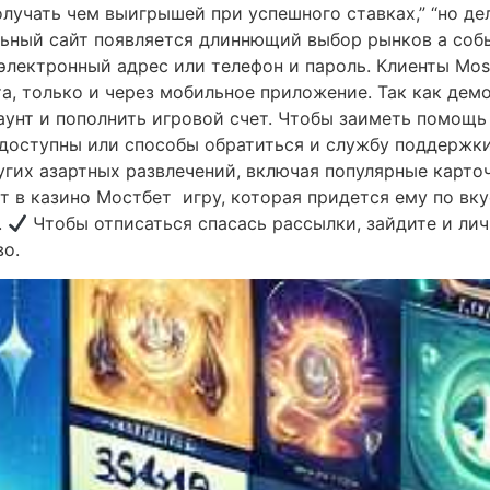
лучать чем выигрышей при успешного ставках,” “но де
ьный сайт появляется длиннющий выбор рынков а соб
электронный адрес или телефон и пароль. Клиенты Mos
та, только и через мобильное приложение. Так как дем
аунт и пополнить игровой счет. Чтобы заиметь помощь 
доступны или способы обратиться и службу поддержки
угих азартных развлечений, включая популярные карто
 в казино Мостбет игру, которая придется ему по вкус
.
Чтобы отписаться спасась рассылки, зайдите и лич
во.