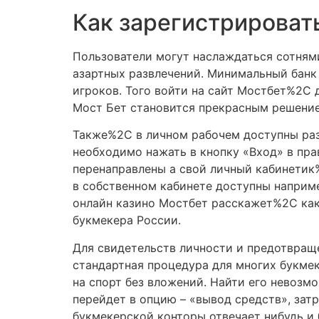
Как зарегистрировать
Пользователи могут наслаждаться сотнями
азартных развлечений. Минимальный банк 
игроков. Того войти на сайт Мостбет%2C 
Мост Бет становится прекрасным решение
Также%2C в личном рабочем доступны раз
необходимо нажать в кнопку «Вход» в пра
перенаправлены а свой личный кабинети
в собственном кабинете доступны наприм
онлайн казино Мостбет расскажет%2C как 
букмекера России.
Для свидетельств личности и предотвращ
стандартная процедура для многих букмек
на спорт без вложений. Найти его невозм
перейдет в опцию – «вывод средств», зат
букмекерской конторы отвечает нибудь и 