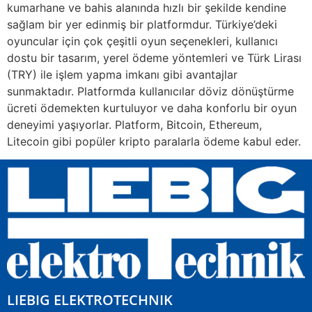
kumarhane ve bahis alanında hızlı bir şekilde kendine
sağlam bir yer edinmiş bir platformdur. Türkiye’deki
oyuncular için çok çeşitli oyun seçenekleri, kullanıcı
dostu bir tasarım, yerel ödeme yöntemleri ve Türk Lirası
(TRY) ile işlem yapma imkanı gibi avantajlar
sunmaktadır. Platformda kullanıcılar döviz dönüştürme
ücreti ödemekten kurtuluyor ve daha konforlu bir oyun
deneyimi yaşıyorlar. Platform, Bitcoin, Ethereum,
Litecoin gibi popüler kripto paralarla ödeme kabul eder.
LIEBIG ELEKTROTECHNIK