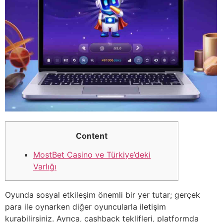
Content
MostBet Casino ve Türkiye’deki
Varlığı
Oyunda sosyal etkileşim önemli bir yer tutar; gerçek
para ile oynarken diğer oyuncularla iletişim
kurabilirsiniz. Ayrıca, cashback teklifleri, platformda