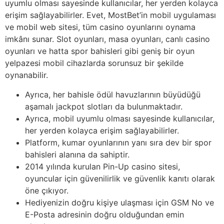
uyumlu olması sayesinde kullanıcılar, her yerden kolayca
erişim sağlayabilirler. Evet, MostBet’in mobil uygulaması
ve mobil web sitesi, tüm casino oyunlarını oynama
imkânı sunar. Slot oyunları, masa oyunları, canlı casino
oyunları ve hatta spor bahisleri gibi geniş bir oyun
yelpazesi mobil cihazlarda sorunsuz bir şekilde
oynanabilir.
Ayrıca, her bahisle ödül havuzlarının büyüdüğü
aşamalı jackpot slotları da bulunmaktadır.
Ayrıca, mobil uyumlu olması sayesinde kullanıcılar,
her yerden kolayca erişim sağlayabilirler.
Platform, kumar oyunlarının yanı sıra dev bir spor
bahisleri alanına da sahiptir.
2014 yılında kurulan Pin-Up casino sitesi,
oyuncular için güvenilirlik ve güvenlik kanıtı olarak
öne çıkıyor.
Hediyenizin doğru kişiye ulaşması için GSM No ve
E-Posta adresinin doğru olduğundan emin