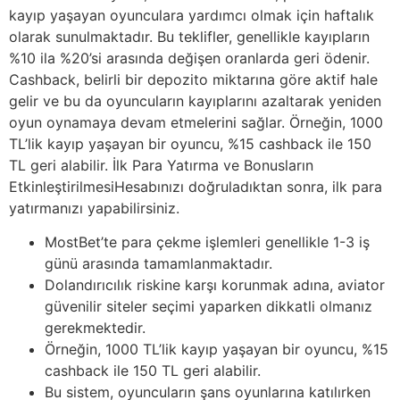
kayıp yaşayan oyunculara yardımcı olmak için haftalık
olarak sunulmaktadır. Bu teklifler, genellikle kayıpların
%10 ila %20’si arasında değişen oranlarda geri ödenir.
Cashback, belirli bir depozito miktarına göre aktif hale
gelir ve bu da oyuncuların kayıplarını azaltarak yeniden
oyun oynamaya devam etmelerini sağlar. Örneğin, 1000
TL’lik kayıp yaşayan bir oyuncu, %15 cashback ile 150
TL geri alabilir. İlk Para Yatırma ve Bonusların
EtkinleştirilmesiHesabınızı doğruladıktan sonra, ilk para
yatırmanızı yapabilirsiniz.
MostBet’te para çekme işlemleri genellikle 1-3 iş
günü arasında tamamlanmaktadır.
Dolandırıcılık riskine karşı korunmak adına, aviator
güvenilir siteler seçimi yaparken dikkatli olmanız
gerekmektedir.
Örneğin, 1000 TL’lik kayıp yaşayan bir oyuncu, %15
cashback ile 150 TL geri alabilir.
Bu sistem, oyuncuların şans oyunlarına katılırken