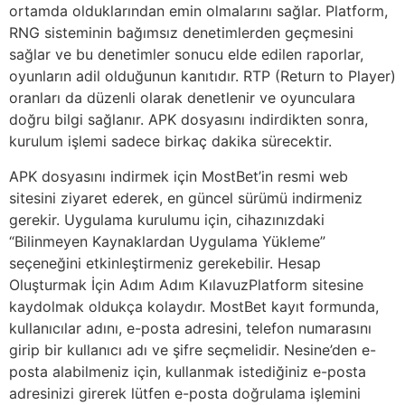
ortamda olduklarından emin olmalarını sağlar. Platform,
RNG sisteminin bağımsız denetimlerden geçmesini
sağlar ve bu denetimler sonucu elde edilen raporlar,
oyunların adil olduğunun kanıtıdır. RTP (Return to Player)
oranları da düzenli olarak denetlenir ve oyunculara
doğru bilgi sağlanır. APK dosyasını indirdikten sonra,
kurulum işlemi sadece birkaç dakika sürecektir.
APK dosyasını indirmek için MostBet’in resmi web
sitesini ziyaret ederek, en güncel sürümü indirmeniz
gerekir. Uygulama kurulumu için, cihazınızdaki
“Bilinmeyen Kaynaklardan Uygulama Yükleme”
seçeneğini etkinleştirmeniz gerekebilir. Hesap
Oluşturmak İçin Adım Adım KılavuzPlatform sitesine
kaydolmak oldukça kolaydır. MostBet kayıt formunda,
kullanıcılar adını, e-posta adresini, telefon numarasını
girip bir kullanıcı adı ve şifre seçmelidir. Nesine’den e-
posta alabilmeniz için, kullanmak istediğiniz e-posta
adresinizi girerek lütfen e-posta doğrulama işlemini