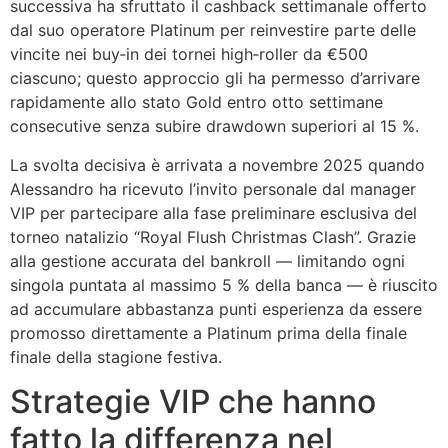
successiva ha sfruttato il cashback settimanale offerto
dal suo operatore Platinum per reinvestire parte delle
vincite nei buy‑in dei tornei high‑roller da €500
ciascuno; questo approccio gli ha permesso d’arrivare
rapidamente allo stato Gold entro otto settimane
consecutive senza subire drawdown superiori al 15 %.
La svolta decisiva è arrivata a novembre 2025 quando
Alessandro ha ricevuto l’invito personale dal manager
VIP per partecipare alla fase preliminare esclusiva del
torneo natalizio “Royal Flush Christmas Clash”. Grazie
alla gestione accurata del bankroll — limitando ogni
singola puntata al massimo 5 % della banca — è riuscito
ad accumulare abbastanza punti esperienza da essere
promosso direttamente a Platinum prima della finale
finale della stagione festiva.
Strategie VIP che hanno
fatto la differenza nel