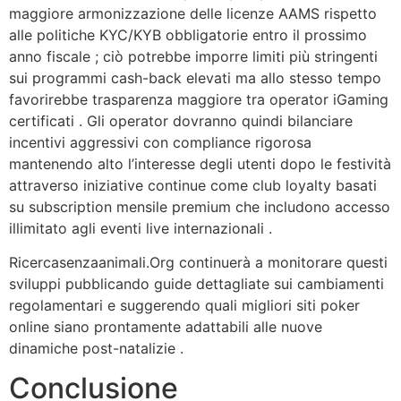
maggiore armonizzazione delle licenze AAMS rispetto
alle politiche KYC/KYB obbligatorie entro il prossimo
anno fiscale ; ciò potrebbe imporre limiti più stringenti
sui programmi cash-back elevati ma allo stesso tempo
favorirebbe trasparenza maggiore tra operator iGaming
certificati . Gli operator dovranno quindi bilanciare
incentivi aggressivi con compliance rigorosa
mantenendo alto l’interesse degli utenti dopo le festività
attraverso iniziative continue come club loyalty basati
su subscription mensile premium che includono accesso
illimitato agli eventi live internazionali .
Ricercasenzaanimali.Org continuerà a monitorare questi
sviluppi pubblicando guide dettagliate sui cambiamenti
regolamentari e suggerendo quali migliori siti poker
online siano prontamente adattabili alle nuove
dinamiche post-natalizie .
Conclusione