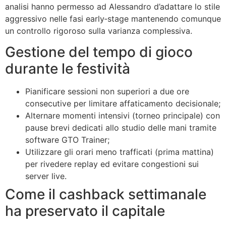
analisi hanno permesso ad Alessandro d’adattare lo stile
aggressivo nelle fasi early‑stage mantenendo comunque
un controllo rigoroso sulla varianza complessiva.
Gestione del tempo di gioco
durante le festività
Pianificare sessioni non superiori a due ore
consecutive per limitare affaticamento decisionale;
Alternare momenti intensivi (torneo principale) con
pause brevi dedicati allo studio delle mani tramite
software GTO Trainer;
Utilizzare gli orari meno trafficati (prima mattina)
per rivedere replay ed evitare congestioni sui
server live.
Come il cashback settimanale
ha preservato il capitale