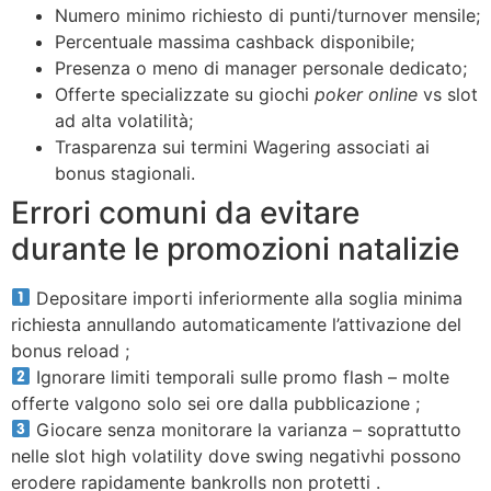
Numero minimo richiesto di punti/turnover mensile;
Percentuale massima cashback disponibile;
Presenza o meno di manager personale dedicato;
Offerte specializzate su giochi
poker online
vs slot
ad alta volatilità;
Trasparenza sui termini Wagering associati ai
bonus stagionali.
Errori comuni da evitare
durante le promozioni natalizie
Depositare importi inferiormente alla soglia minima
richiesta annullando automaticamente l’attivazione del
bonus reload ;
Ignorare limiti temporali sulle promo flash – molte
offerte valgono solo sei ore dalla pubblicazione ;
Giocare senza monitorare la varianza – soprattutto
nelle slot high volatility dove swing negativhi possono
erodere rapidamente bankrolls non protetti .