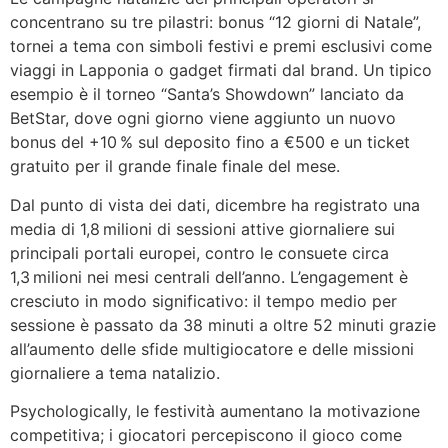
concentrano su tre pilastri: bonus “12 giorni di Natale”,
tornei a tema con simboli festivi e premi esclusivi come
viaggi in Lapponia o gadget firmati dal brand. Un tipico
esempio è il torneo “Santa’s Showdown” lanciato da
BetStar, dove ogni giorno viene aggiunto un nuovo
bonus del +10 % sul deposito fino a €500 e un ticket
gratuito per il grande finale finale del mese.
Dal punto di vista dei dati, dicembre ha registrato una
media di 1,8 milioni di sessioni attive giornaliere sui
principali portali europei, contro le consuete circa
1,3 milioni nei mesi centrali dell’anno. L’engagement è
cresciuto in modo significativo: il tempo medio per
sessione è passato da 38 minuti a oltre 52 minuti grazie
all’aumento delle sfide multigiocatore e delle missioni
giornaliere a tema natalizio.
Psychologically, le festività aumentano la motivazione
competitiva; i giocatori percepiscono il gioco come