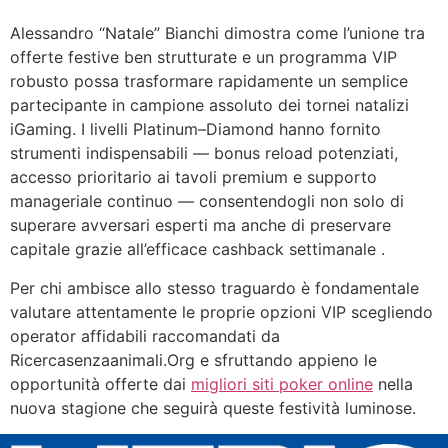
Alessandro “Natale” Bianchi dimostra come l’unione tra
offerte festive ben strutturate e un programma VIP
robusto possa trasformare rapidamente un semplice
partecipante in campione assoluto dei tornei natalizi
iGaming. I livelli Platinum–Diamond hanno fornito
strumenti indispensabili — bonus reload potenziati,
accesso prioritario ai tavoli premium e supporto
manageriale continuo — consentendogli non solo di
superare avversari esperti ma anche di preservare
capitale grazie all’efficace cashback settimanale .
Per chi ambisce allo stesso traguardo è fondamentale
valutare attentamente le proprie opzioni VIP scegliendo
operator affidabili raccomandati da
Ricercasenzaanimali.Org e sfruttando appieno le
opportunità offerte dai
migliori siti poker online
nella
nuova stagione che seguirà queste festività luminose.