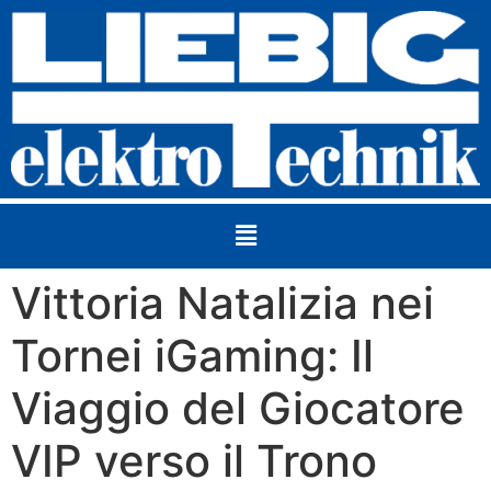
Vittoria Natalizia nei
Tornei iGaming: Il
Viaggio del Giocatore
VIP verso il Trono