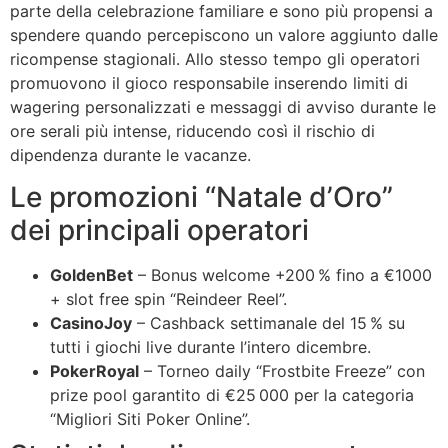
parte della celebrazione familiare e sono più propensi a
spendere quando percepiscono un valore aggiunto dalle
ricompense stagionali. Allo stesso tempo gli operatori
promuovono il gioco responsabile inserendo limiti di
wagering personalizzati e messaggi di avviso durante le
ore serali più intense, riducendo così il rischio di
dipendenza durante le vacanze.
Le promozioni “Natale d’Oro”
dei principali operatori
GoldenBet
– Bonus welcome +200 % fino a €1000
+ slot free spin “Reindeer Reel”.
CasinoJoy
– Cashback settimanale del 15 % su
tutti i giochi live durante l’intero dicembre.
PokerRoyal
– Torneo daily “Frostbite Freeze” con
prize pool garantito di €25 000 per la categoria
“Migliori Siti Poker Online”.